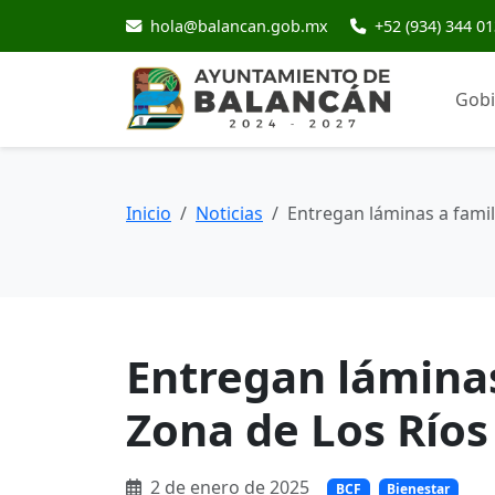
hola@balancan.gob.mx
+52 (934) 344 0
Gob
Inicio
Noticias
Entregan láminas a famil
Entregan láminas
Zona de Los Ríos
2 de enero de 2025
BCF
Bienestar